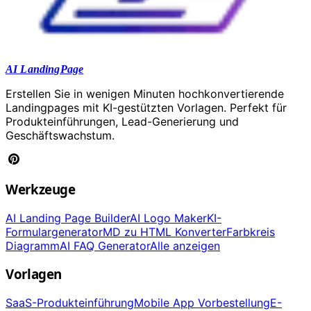
AI LandingPage
Erstellen Sie in wenigen Minuten hochkonvertierende
Landingpages mit KI-gestützten Vorlagen. Perfekt für
Produkteinführungen, Lead-Generierung und
Geschäftswachstum.
Werkzeuge
AI Landing Page Builder
AI Logo Maker
KI-
Formulargenerator
MD zu HTML Konverter
Farbkreis
Diagramm
AI FAQ Generator
Alle anzeigen
Vorlagen
SaaS-Produkteinführung
Mobile App Vorbestellung
E-