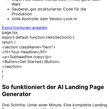
Wahl
Sauberer, gut strukturierter Code für die
Produktion
Volle Kontrolle: kein Vendor Lock-in
Exportoptionen ansehen
page.tsx
export default function
HeroSection
() {
return
(
<section
className
=
"hero"
>
<h1>
Your Headline
</h1>
<p>
Subheadline copy
</p>
<Button>
Get Started
</Button>
</section>
)
}
So funktioniert der AI Landing Page
Generator
Drei Schritte. Unter einer Minute. Eine komplette Landing