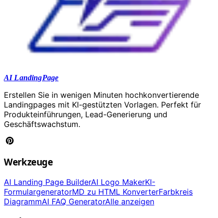
AI LandingPage
Erstellen Sie in wenigen Minuten hochkonvertierende
Landingpages mit KI-gestützten Vorlagen. Perfekt für
Produkteinführungen, Lead-Generierung und
Geschäftswachstum.
Werkzeuge
AI Landing Page Builder
AI Logo Maker
KI-
Formulargenerator
MD zu HTML Konverter
Farbkreis
Diagramm
AI FAQ Generator
Alle anzeigen