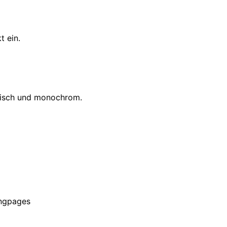
t ein.
adisch und monochrom.
ingpages