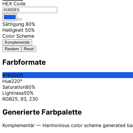
HEX Code
Sättigung 80%
Helligkeit 50%
Color Scheme
Komplementär
Random
Reset
Farbformate
#195DE6
Hue
220°
Saturation
80%
Lightness
50%
RGB
25, 93, 230
Generierte Farbpalette
Komplementär — Harmonious color scheme generated ba