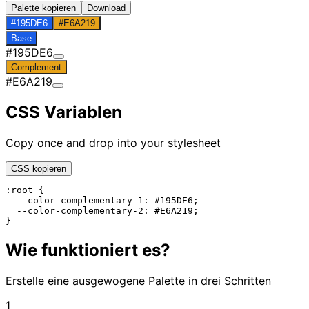
Palette kopieren
Download
#195DE6
#E6A219
Base
#195DE6
Complement
#E6A219
CSS Variablen
Copy once and drop into your stylesheet
CSS kopieren
:root {

  --color-complementary-1: #195DE6;

  --color-complementary-2: #E6A219;

}
Wie funktioniert es?
Erstelle eine ausgewogene Palette in drei Schritten
1