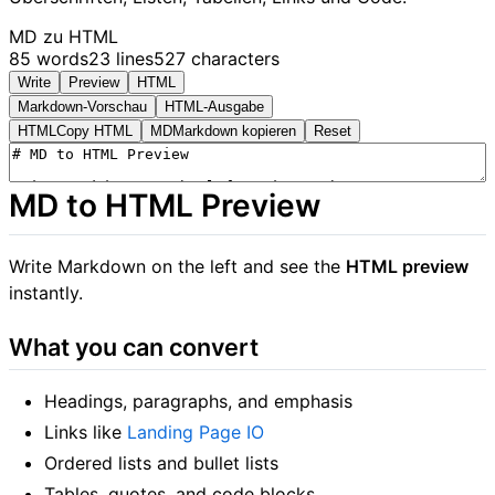
MD zu HTML
85 words
23 lines
527 characters
Write
Preview
HTML
Markdown-Vorschau
HTML-Ausgabe
HTML
Copy HTML
MD
Markdown kopieren
Reset
MD to HTML Preview
Write Markdown on the left and see the
HTML preview
instantly.
What you can convert
Headings, paragraphs, and emphasis
Links like
Landing Page IO
Ordered lists and bullet lists
Tables, quotes, and code blocks