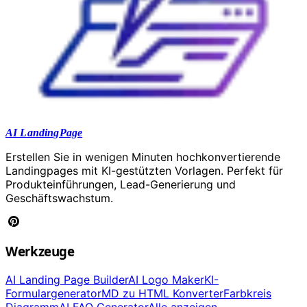
AI LandingPage
Erstellen Sie in wenigen Minuten hochkonvertierende
Landingpages mit KI-gestützten Vorlagen. Perfekt für
Produkteinführungen, Lead-Generierung und
Geschäftswachstum.
Werkzeuge
AI Landing Page Builder
AI Logo Maker
KI-
Formulargenerator
MD zu HTML Konverter
Farbkreis
Diagramm
AI FAQ Generator
Alle anzeigen