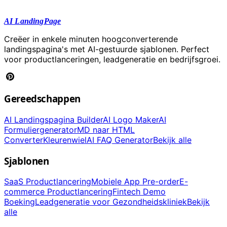
AI LandingPage
Creëer in enkele minuten hoogconverterende
landingspagina's met AI-gestuurde sjablonen. Perfect
voor productlanceringen, leadgeneratie en bedrijfsgroei.
Gereedschappen
AI Landingspagina Builder
AI Logo Maker
AI
Formuliergenerator
MD naar HTML
Converter
Kleurenwiel
AI FAQ Generator
Bekijk alle
Sjablonen
SaaS Productlancering
Mobiele App Pre-order
E-
commerce Productlancering
Fintech Demo
Boeking
Leadgeneratie voor Gezondheidskliniek
Bekijk
alle