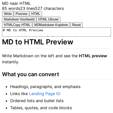
MD naar HTML
85 words
23 lines
527 characters
Write
Preview
HTML
Markdown Voorbeeld
HTML Uitvoer
HTML
Copy HTML
MD
Markdown Kopiëren
Reset
MD to HTML Preview
Write Markdown on the left and see the
HTML preview
instantly.
What you can convert
Headings, paragraphs, and emphasis
Links like
Landing Page IO
Ordered lists and bullet lists
Tables, quotes, and code blocks