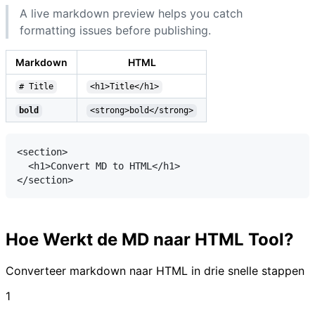
A live markdown preview helps you catch
formatting issues before publishing.
Markdown
HTML
# Title
<h1>Title</h1>
bold
<strong>bold</strong>
<section>

  <h1>Convert MD to HTML</h1>

</section>
Hoe Werkt de MD naar HTML Tool?
Converteer markdown naar HTML in drie snelle stappen
1