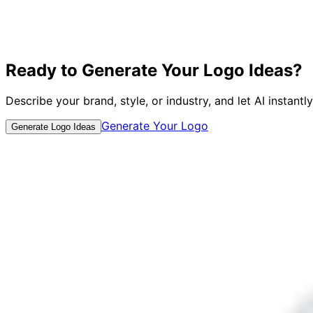
Hoe genereer ik logo ideeën?
Is het gratis om door logo ideeën te bladeren?
Welke branches worden gedekt?
Kan ik deze logos voor mijn bedrijf gebruiken?
Ready to Generate Your Logo Ideas?
Hoe vaak wordt de galerij bijgewerkt?
Describe your brand, style, or industry, and let AI instant
Generate Your Logo
Generate Logo Ideas