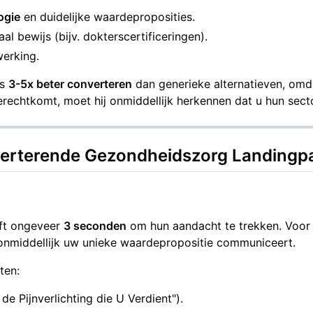
ogie
en duidelijke waardeproposities.
 bewijs (bijv. dokterscertificeringen).
werking.
es
3-5x beter converteren
dan generieke alternatieven, omda
echtkomt, moet hij onmiddellijk herkennen dat u hun secto
verterende Gezondheidszorg Landingp
eft ongeveer
3 seconden
om hun aandacht te trekken. Voor
onmiddellijk uw unieke waardepropositie communiceert.
ten:
de Pijnverlichting die U Verdient").