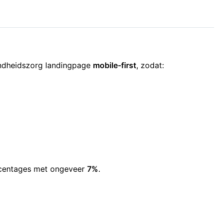
ndheidszorg landingpage
mobile-first
, zodat:
ercentages met ongeveer
7%
.