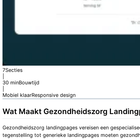
7
Secties
|
30 min
Bouwtijd
|
Mobiel klaar
Responsive design
Wat Maakt Gezondheidszorg Landing
Gezondheidszorg landingpages vereisen een gespecialisee
tegenstelling tot generieke landingpages moeten gezondh