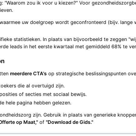
 "Waarom zou ik voor u kiezen?" Voor gezondheidszorgbed
ieven.
waarmee uw doelgroep wordt geconfronteerd (bijv. lange w
fieke statistieken. In plaats van bijvoorbeeld te zeggen "wi
rde leads in het eerste kwartaal met gemiddeld 68% te ve
on
tten
meerdere CTA's
op strategische beslissingspunten ove
oekers die al overtuigd zijn.
osities of secties met sociaal bewijs.
de hele pagina hebben gelezen.
ndheidszorg zijn. Gebruik in plaats van generieke knoppen
fferte op Maat,"
of
"Download de Gids."