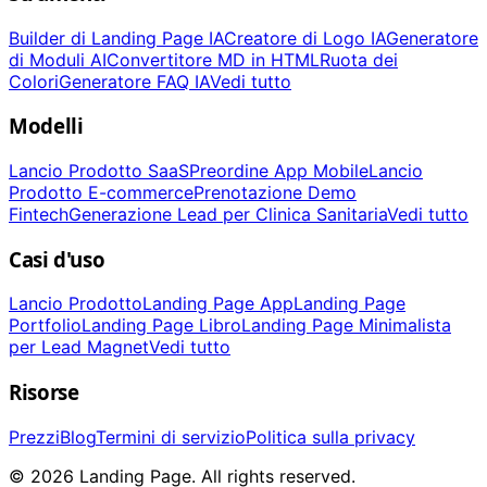
Builder di Landing Page IA
Creatore di Logo IA
Generatore
di Moduli AI
Convertitore MD in HTML
Ruota dei
Colori
Generatore FAQ IA
Vedi tutto
Modelli
Lancio Prodotto SaaS
Preordine App Mobile
Lancio
Prodotto E-commerce
Prenotazione Demo
Fintech
Generazione Lead per Clinica Sanitaria
Vedi tutto
Casi d'uso
Lancio Prodotto
Landing Page App
Landing Page
Portfolio
Landing Page Libro
Landing Page Minimalista
per Lead Magnet
Vedi tutto
Risorse
Prezzi
Blog
Termini di servizio
Politica sulla privacy
© 2026 Landing Page. All rights reserved.