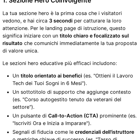
1. Sezione Hero Coinvolgente
La tua sezione hero è la prima cosa che i visitatori
vedono, e hai circa
3 secondi
per catturare la loro
attenzione. Per le landing page di istruzione, questo
significa iniziare con un
titolo chiaro e focalizzato sul
risultato
che comunichi immediatamente la tua proposta
di valore unica.
Le sezioni hero educative più efficaci includono:
Un
titolo orientato ai benefici
(es. "Ottieni il Lavoro
Tech dei Tuoi Sogni in 6 Mesi").
Un sottotitolo di supporto che aggiunge contesto
(es. "Corso autogestito tenuto da veterani del
settore").
Un pulsante di
Call-to-Action (CTA)
prominente (es.
"Iscriviti Ora e Inizia a Imparare").
Segnali di fiducia come le
credenziali dell'istruttore
o metriche chiave di successo (es. "Tasso di