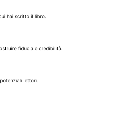
i hai scritto il libro.
struire fiducia e credibilità.
otenziali lettori.