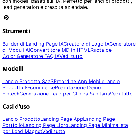
con modelli basati sull'IA. Perfetto per lanci di prodotti,
lead generation e crescita aziendale.
Strumenti
Builder di Landing Page IA
Creatore di Logo IA
Generatore
di Moduli AI
Convertitore MD in HTML
Ruota dei
Colori
Generatore FAQ IA
Vedi tutto
Modelli
Lancio Prodotto SaaS
Preordine App Mobile
Lancio
Prodotto E-commerce
Prenotazione Demo
Fintech
Generazione Lead per Clinica Sanitaria
Vedi tutto
Casi d'uso
Lancio Prodotto
Landing Page App
Landing Page
Portfolio
Landing Page Libro
Landing Page Minimalista
per Lead Magnet
Vedi tutto