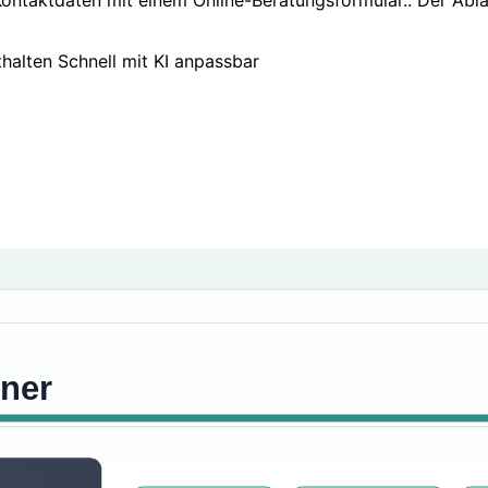
ontaktdaten mit einem Online-Beratungsformular.. Der Ablau
thalten
Schnell mit KI anpassbar