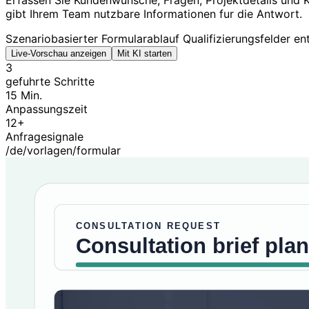
Erfassen Sie Kundenwünsche, Fragen, Projektdetails und K
gibt Ihrem Team nutzbare Informationen fur die Antwort.
Szenariobasierter Formularablauf
Qualifizierungsfelder en
Live-Vorschau anzeigen
Mit KI starten
3
gefuhrte Schritte
15 Min.
Anpassungszeit
12+
Anfragesignale
/de/vorlagen/formular