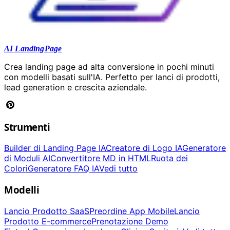
AI LandingPage
Crea landing page ad alta conversione in pochi minuti
con modelli basati sull'IA. Perfetto per lanci di prodotti,
lead generation e crescita aziendale.
Strumenti
Builder di Landing Page IA
Creatore di Logo IA
Generatore
di Moduli AI
Convertitore MD in HTML
Ruota dei
Colori
Generatore FAQ IA
Vedi tutto
Modelli
Lancio Prodotto SaaS
Preordine App Mobile
Lancio
Prodotto E-commerce
Prenotazione Demo