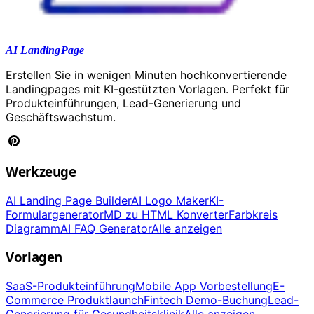
AI LandingPage
Erstellen Sie in wenigen Minuten hochkonvertierende
Landingpages mit KI-gestützten Vorlagen. Perfekt für
Produkteinführungen, Lead-Generierung und
Geschäftswachstum.
Werkzeuge
AI Landing Page Builder
AI Logo Maker
KI-
Formulargenerator
MD zu HTML Konverter
Farbkreis
Diagramm
AI FAQ Generator
Alle anzeigen
Vorlagen
SaaS-Produkteinführung
Mobile App Vorbestellung
E-
Commerce Produktlaunch
Fintech Demo-Buchung
Lead-