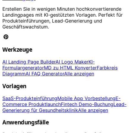
Erstellen Sie in wenigen Minuten hochkonvertierende
Landingpages mit KI-gestützten Vorlagen. Perfekt für
Produkteinführungen, Lead-Generierung und
Geschäftswachstum.
Werkzeuge
AI Landing Page Builder
AI Logo Maker
KI-
Formulargenerator
MD zu HTML Konverter
Farbkreis
Diagramm
AI FAQ Generator
Alle anzeigen
Vorlagen
SaaS-Produkteinführung
Mobile App Vorbestellung
E-
Commerce Produktlaunch
Fintech Demo-Buchung
Lead-
Generierung für Gesundheitsklinik
Alle anzeigen
Anwendungsfälle