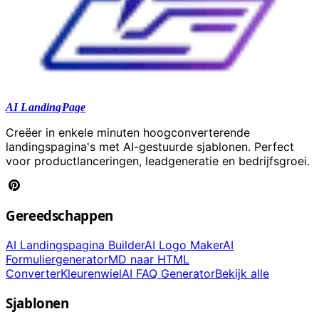
AI LandingPage
Creëer in enkele minuten hoogconverterende
landingspagina's met AI-gestuurde sjablonen. Perfect
voor productlanceringen, leadgeneratie en bedrijfsgroei.
Gereedschappen
AI Landingspagina Builder
AI Logo Maker
AI
Formuliergenerator
MD naar HTML
Converter
Kleurenwiel
AI FAQ Generator
Bekijk alle
Sjablonen