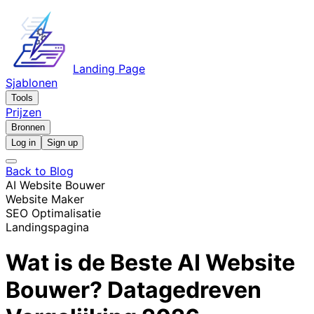
Landing Page
Sjablonen
Tools
Prijzen
Bronnen
Log in
Sign up
Back to Blog
AI Website Bouwer
Website Maker
SEO Optimalisatie
Landingspagina
Wat is de Beste AI Website
Bouwer? Datagedreven