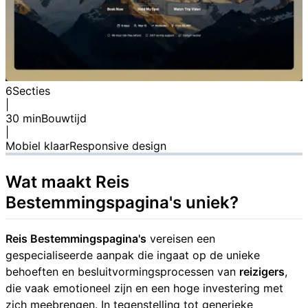
6
Secties
|
30 min
Bouwtijd
|
Mobiel klaar
Responsive design
Wat maakt
Reis
Bestemmingspagina's
uniek?
Reis Bestemmingspagina's
vereisen een
gespecialiseerde aanpak die ingaat op de unieke
behoeften en besluitvormingsprocessen van
reizigers
,
die vaak emotioneel zijn en een hoge investering met
zich meebrengen. In tegenstelling tot generieke