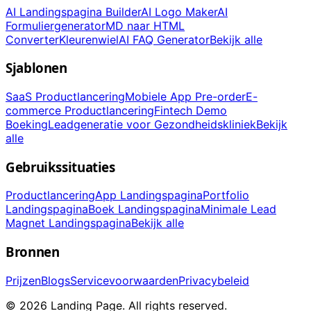
AI Landingspagina Builder
AI Logo Maker
AI
Formuliergenerator
MD naar HTML
Converter
Kleurenwiel
AI FAQ Generator
Bekijk alle
Sjablonen
SaaS Productlancering
Mobiele App Pre-order
E-
commerce Productlancering
Fintech Demo
Boeking
Leadgeneratie voor Gezondheidskliniek
Bekijk
alle
Gebruikssituaties
Productlancering
App Landingspagina
Portfolio
Landingspagina
Boek Landingspagina
Minimale Lead
Magnet Landingspagina
Bekijk alle
Bronnen
Prijzen
Blogs
Servicevoorwaarden
Privacybeleid
© 2026 Landing Page. All rights reserved.