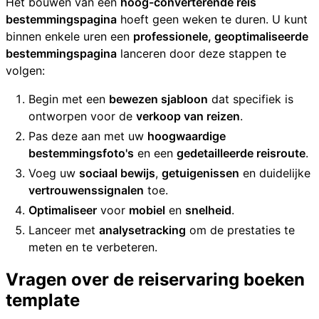
Het bouwen van een
hoog-converterende reis
bestemmingspagina
hoeft geen weken te duren. U kunt
binnen enkele uren een
professionele, geoptimaliseerde
bestemmingspagina
lanceren door deze stappen te
volgen:
Begin met een
bewezen sjabloon
dat specifiek is
ontworpen voor de
verkoop van reizen
.
Pas deze aan met uw
hoogwaardige
bestemmingsfoto's
en een
gedetailleerde reisroute
.
Voeg uw
sociaal bewijs
,
getuigenissen
en duidelijke
vertrouwenssignalen
toe.
Optimaliseer
voor
mobiel
en
snelheid
.
Lanceer met
analysetracking
om de prestaties te
meten en te verbeteren.
Vragen over de reiservaring boeken
template