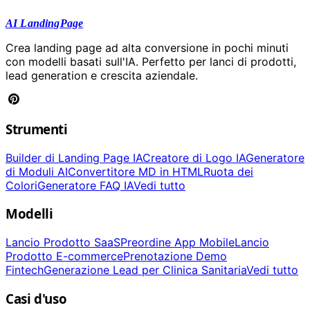
AI LandingPage
Crea landing page ad alta conversione in pochi minuti
con modelli basati sull'IA. Perfetto per lanci di prodotti,
lead generation e crescita aziendale.
Strumenti
Builder di Landing Page IA
Creatore di Logo IA
Generatore
di Moduli AI
Convertitore MD in HTML
Ruota dei
Colori
Generatore FAQ IA
Vedi tutto
Modelli
Lancio Prodotto SaaS
Preordine App Mobile
Lancio
Prodotto E-commerce
Prenotazione Demo
Fintech
Generazione Lead per Clinica Sanitaria
Vedi tutto
Casi d'uso