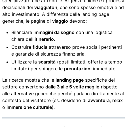
specializzato che affronti le esigenze uniche e i processi
decisionali dei
viaggiatori
, che sono spesso emotivi e ad
alto investimento. A differenza delle landing page
generiche, le pagine di
viaggio
devono:
Bilanciare
immagini da sogno
con una logistica
chiara dell'
itinerario
.
Costruire
fiducia
attraverso prove sociali pertinenti
e garanzie di sicurezza finanziaria.
Utilizzare la
scarsità
(posti limitati, offerte a tempo
limitato) per spingere le
prenotazioni
immediate.
La ricerca mostra che le
landing page
specifiche del
settore convertono
dalle 3 alle 5 volte meglio
rispetto
alle alternative generiche perché parlano direttamente al
contesto del visitatore (es. desiderio di
avventura
,
relax
o
immersione culturale
).