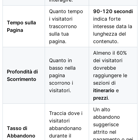
Quanto tempo
90-120 secondi
i visitatori
indica forte
Tempo sulla
trascorrono
interesse data la
Pagina
sulla tua
lunghezza del
pagina.
contenuto.
Almeno il 60%
Quanto in
dei visitatori
basso nella
dovrebbe
Profondità di
pagina
raggiungere le
Scorrimento
scorrono i
sezioni di
visitatori.
itinerario
e
prezzi
.
Un alto
Traccia dove i
abbandono
visitatori
suggerisce
Tasso di
abbandonano
attrito nel
Abbandono
durante il
pagamento o nei