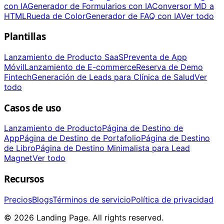
con IA
Generador de Formularios con IA
Conversor MD a
HTML
Rueda de Color
Generador de FAQ con IA
Ver todo
Plantillas
Lanzamiento de Producto SaaS
Preventa de App
Móvil
Lanzamiento de E-commerce
Reserva de Demo
Fintech
Generación de Leads para Clínica de Salud
Ver
todo
Casos de uso
Lanzamiento de Producto
Página de Destino de
App
Página de Destino de Portafolio
Página de Destino
de Libro
Página de Destino Minimalista para Lead
Magnet
Ver todo
Recursos
Precios
Blogs
Términos de servicio
Política de privacidad
© 2026 Landing Page. All rights reserved.