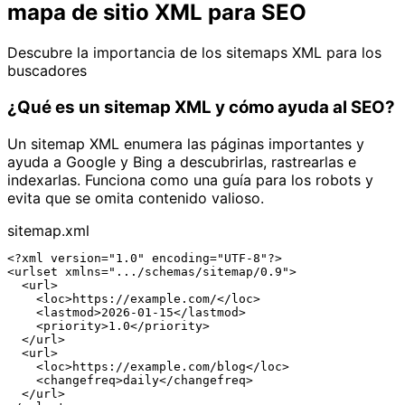
mapa de sitio XML
para SEO
Descubre la importancia de los sitemaps XML para los
buscadores
¿Qué es un sitemap XML y cómo ayuda al SEO?
Un sitemap XML enumera las páginas importantes y
ayuda a Google y Bing a descubrirlas, rastrearlas e
indexarlas. Funciona como una guía para los robots y
evita que se omita contenido valioso.
sitemap.xml
<?xml version="1.0" encoding="UTF-8"?>

<urlset xmlns=".../schemas/sitemap/0.9">

  <url>

    <loc>https://example.com/</loc>

    <lastmod>2026-01-15</lastmod>

    <priority>1.0</priority>

  </url>

  <url>

    <loc>https://example.com/blog</loc>

    <changefreq>daily</changefreq>

  </url>
