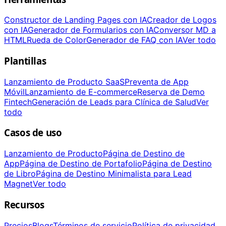
Constructor de Landing Pages con IA
Creador de Logos
con IA
Generador de Formularios con IA
Conversor MD a
HTML
Rueda de Color
Generador de FAQ con IA
Ver todo
Plantillas
Lanzamiento de Producto SaaS
Preventa de App
Móvil
Lanzamiento de E-commerce
Reserva de Demo
Fintech
Generación de Leads para Clínica de Salud
Ver
todo
Casos de uso
Lanzamiento de Producto
Página de Destino de
App
Página de Destino de Portafolio
Página de Destino
de Libro
Página de Destino Minimalista para Lead
Magnet
Ver todo
Recursos
Precios
Blogs
Términos de servicio
Política de privacidad