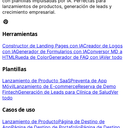
con plantillas impulsadas por IA. Perfectas para
lanzamientos de productos, generación de leads y
crecimiento empresarial.
Herramientas
Constructor de Landing Pages con IA
Creador de Logos
con IA
Generador de Formularios con IA
Conversor MD a
HTML
Rueda de Color
Generador de FAQ con IA
Ver todo
Plantillas
Lanzamiento de Producto SaaS
Preventa de App
Móvil
Lanzamiento de E-commerce
Reserva de Demo
Fintech
Generación de Leads para Clínica de Salud
Ver
todo
Casos de uso
Lanzamiento de Producto
Página de Destino de
App
Página de Destino de Portafolio
Página de Destino