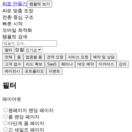
AI로 만들기
템플릿 보기
AI로 맞춤 조정
전환 중심 구조
빠른 시작
모바일 최적화
템플릿 검색
정렬
필터
전체
폼
업종별 폼
견적 요청
서비스 요청
예약 및 상담
고객 접수
리드 확보
SaaS
웨비나
데모 예약
이커머스
강의
에이전시
포트폴리오
이벤트
필터
레이아웃
원페이지 랜딩 페이지
폼 랜딩 페이지
다단계 폼 페이지
긴 세일즈 페이지