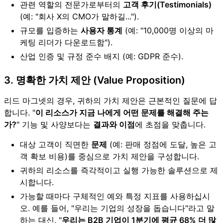
관련 역할의 전문가로부터의
고객 후기(Testimonials)
(예: "
회사 X
의 CMO가 말하길...").
규모를 입증하는
사용자 통계
(예: "10,000명 이상의 마
케팅 리더가 다운로드함").
산업 인증 및 규정 준수 배지 (예: GDPR 준수).
3. 명확한 가치 제안 (Value Proposition)
리드 마그넷의 경우, 귀하의 가치 제안은 근본적인 질문에 답
합니다. "
이 리소스가 지금 나에게 어떤 문제를 해결해 주는
가?
" 기능 및 사양보다는
결과와 이점
에 초점을 맞춥니다.
대상 고객이 직면한
문제
(예: 판매 정점에 도달, 높은 고
객 확보 비용)를 중심으로 가치 제안을 구성합니다.
귀하의 리소스를 즉각적이고 실행 가능한 솔루션으로 제
시합니다.
가능할 때마다 구체적인 예와 특정 지표를 사용하십시
오. 예를 들어, "우리는 기업의 성장을 돕습니다"라고 말
하는 대신, "
우리는 B2B 기업이 1분기에 평균 68% 더 많