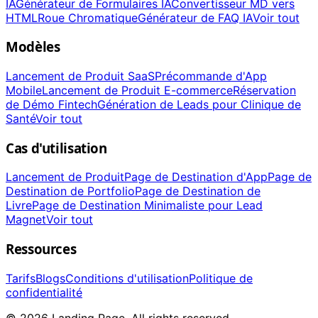
IA
Générateur de Formulaires IA
Convertisseur MD vers
HTML
Roue Chromatique
Générateur de FAQ IA
Voir tout
Modèles
Lancement de Produit SaaS
Précommande d'App
Mobile
Lancement de Produit E-commerce
Réservation
de Démo Fintech
Génération de Leads pour Clinique de
Santé
Voir tout
Cas d'utilisation
Lancement de Produit
Page de Destination d'App
Page de
Destination de Portfolio
Page de Destination de
Livre
Page de Destination Minimaliste pour Lead
Magnet
Voir tout
Ressources
Tarifs
Blogs
Conditions d'utilisation
Politique de
confidentialité
© 2026 Landing Page. All rights reserved.