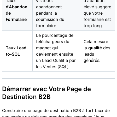
Taux
visiteurs
d'abandon
d'Abandon
abandonnent
élevé suggère
de
pendant la
que votre
Formulaire
soumission du
formulaire est
formulaire.
trop long.
Le pourcentage de
téléchargeurs du
Cela mesure
Taux Lead-
magnet qui
la
qualité
des
to-SQL
deviennent ensuite
leads
un Lead Qualifié par
générés.
les Ventes (SQL).
Démarrer avec Votre Page de
Destination B2B
Construire une page de destination B2B à fort taux de
conversion ne doit pas prendre des semaines. Vous