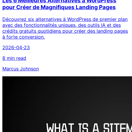
Les 6 Meilleures Alternatives à WordPress
pour Créer de Magnifiques Landing Pages
Découvrez six alternatives à WordPress de premier plan
avec des fonctionnalités uniques, des outils IA et des
crédits gratuits quotidiens pour créer des landing pages
à forte conversion.
2026-04-23
8 min read
Marcus Johnson