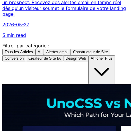
un prospect. Recevez des alertes email en temps réel
dès qu'un visiteur soumet le formulaire de votre landing
page.
2026-05-27
5 min read
Filtrer par catégorie :
Tous les Articles
AI
Alertes email
Constructeur de Site
Conversion
Créateur de Site IA
Design Web
Afficher Plus