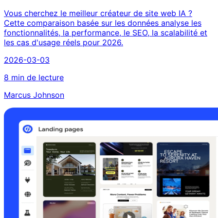
Vous cherchez le meilleur créateur de site web IA ?
Cette comparaison basée sur les données analyse les
fonctionnalités, la performance, le SEO, la scalabilité et
les cas d'usage réels pour 2026.
2026-03-03
8 min de lecture
Marcus Johnson