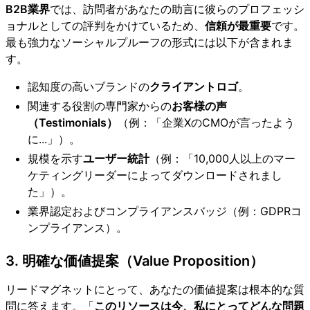
B2B業界
では、訪問者があなたの助言に彼らのプロフェッシ
ョナルとしての評判をかけているため、
信頼が最重要
です。
最も強力なソーシャルプルーフの形式には以下が含まれま
す。
認知度の高いブランドの
クライアントロゴ
。
関連する役割の専門家からの
お客様の声
（Testimonials）
（例：「
企業X
のCMOが言ったよう
に...」）。
規模を示す
ユーザー統計
（例：「10,000人以上のマー
ケティングリーダーによってダウンロードされまし
た」）。
業界認定およびコンプライアンスバッジ（例：GDPRコ
ンプライアンス）。
3. 明確な価値提案（Value Proposition）
リードマグネットにとって、あなたの価値提案は根本的な質
問に答えます。「
このリソースは今、私にとってどんな問題