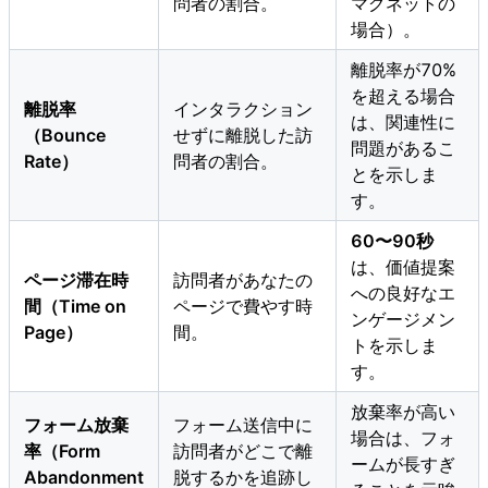
問者の割合。
マグネットの
場合）。
離脱率が70%
を超える場合
離脱率
インタラクション
は、関連性に
（Bounce
せずに離脱した訪
問題があるこ
Rate）
問者の割合。
とを示しま
す。
60〜90秒
は、価値提案
ページ滞在時
訪問者があなたの
への良好なエ
間（Time on
ページで費やす時
ンゲージメン
Page）
間。
トを示しま
す。
放棄率が高い
フォーム放棄
フォーム送信中に
場合は、フォ
率（Form
訪問者がどこで離
ームが長すぎ
Abandonment
脱するかを追跡し