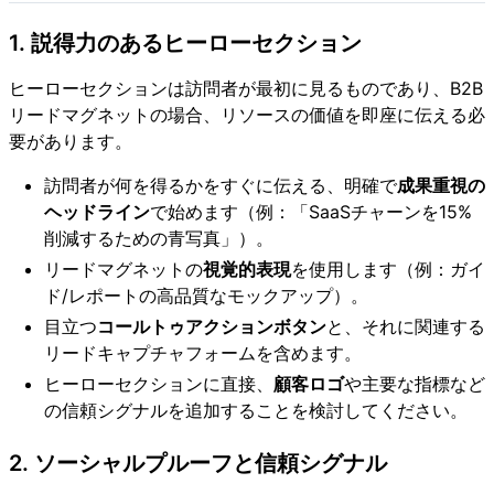
1. 説得力のあるヒーローセクション
ヒーローセクションは訪問者が最初に見るものであり、B2B
リードマグネットの場合、リソースの価値を即座に伝える必
要があります。
訪問者が何を得るかをすぐに伝える、明確で
成果重視の
ヘッドライン
で始めます（例：「SaaSチャーンを15%
削減するための青写真」）。
リードマグネットの
視覚的表現
を使用します（例：ガイ
ド/レポートの高品質なモックアップ）。
目立つ
コールトゥアクションボタン
と、それに関連する
リードキャプチャフォームを含めます。
ヒーローセクションに直接、
顧客ロゴ
や主要な指標など
の信頼シグナルを追加することを検討してください。
2. ソーシャルプルーフと信頼シグナル