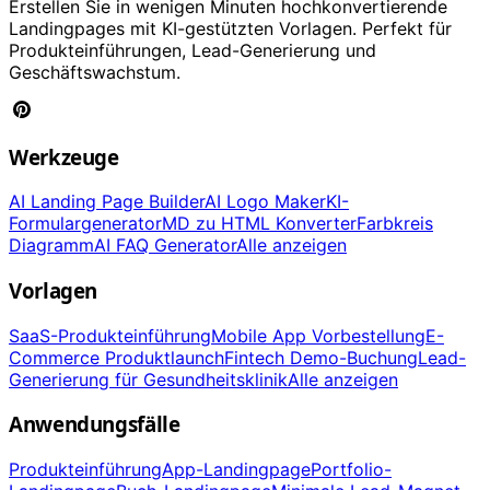
Erstellen Sie in wenigen Minuten hochkonvertierende
Landingpages mit KI-gestützten Vorlagen. Perfekt für
Produkteinführungen, Lead-Generierung und
Geschäftswachstum.
Werkzeuge
AI Landing Page Builder
AI Logo Maker
KI-
Formulargenerator
MD zu HTML Konverter
Farbkreis
Diagramm
AI FAQ Generator
Alle anzeigen
Vorlagen
SaaS-Produkteinführung
Mobile App Vorbestellung
E-
Commerce Produktlaunch
Fintech Demo-Buchung
Lead-
Generierung für Gesundheitsklinik
Alle anzeigen
Anwendungsfälle
Produkteinführung
App-Landingpage
Portfolio-