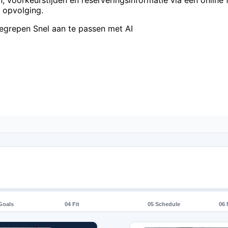
voorkeurstijden en reserveringsinformatie via een online f
 opvolging.
begrepen
Snel aan te passen met AI