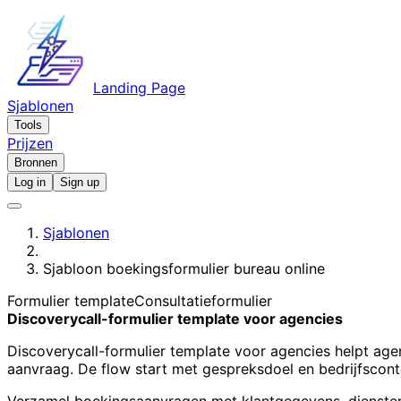
Landing Page
Sjablonen
Tools
Prijzen
Bronnen
Log in
Sign up
Sjablonen
Sjabloon boekingsformulier bureau online
Formulier template
Consultatieformulier
Discoverycall-formulier template voor agencies
Discoverycall-formulier template voor agencies helpt age
aanvraag. De flow start met gespreksdoel en bedrijfscon