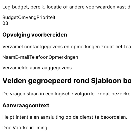
Leg budget, bereik, locatie of andere voorwaarden vast d
Budget
Omvang
Prioriteit
03
Opvolging voorbereiden
Verzamel contactgegevens en opmerkingen zodat het tea
Naam
E-mail
Telefoon
Opmerkingen
Verzamelde aanvraaggegevens
Velden gegroepeerd rond Sjabloon bo
De vragen staan in een logische volgorde, zodat bezoeke
Aanvraagcontext
Helpt intentie en aansluiting op de dienst te beoordelen.
Doel
Voorkeur
Timing