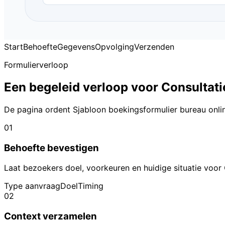
Start
Behoefte
Gegevens
Opvolging
Verzenden
Formulierverloop
Een begeleid verloop voor Consultati
De pagina ordent Sjabloon boekingsformulier bureau onlin
01
Behoefte bevestigen
Laat bezoekers doel, voorkeuren en huidige situatie voor 
Type aanvraag
Doel
Timing
02
Context verzamelen