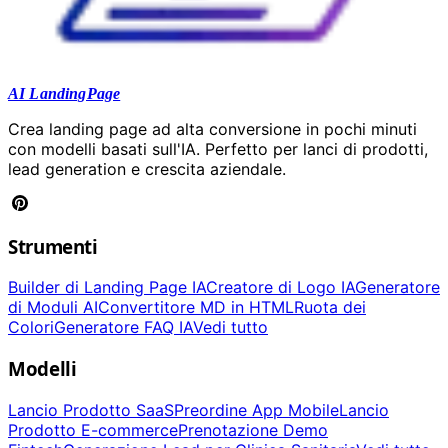
AI LandingPage
Crea landing page ad alta conversione in pochi minuti
con modelli basati sull'IA. Perfetto per lanci di prodotti,
lead generation e crescita aziendale.
Strumenti
Builder di Landing Page IA
Creatore di Logo IA
Generatore
di Moduli AI
Convertitore MD in HTML
Ruota dei
Colori
Generatore FAQ IA
Vedi tutto
Modelli
Lancio Prodotto SaaS
Preordine App Mobile
Lancio
Prodotto E-commerce
Prenotazione Demo