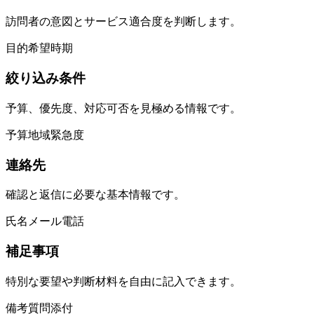
訪問者の意図とサービス適合度を判断します。
目的
希望
時期
絞り込み条件
予算、優先度、対応可否を見極める情報です。
予算
地域
緊急度
連絡先
確認と返信に必要な基本情報です。
氏名
メール
電話
補足事項
特別な要望や判断材料を自由に記入できます。
備考
質問
添付