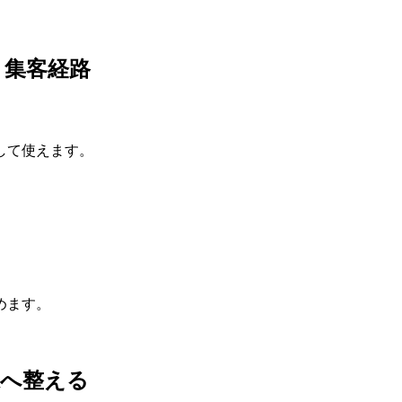
く集客経路
して使えます。
めます。
脈へ整える