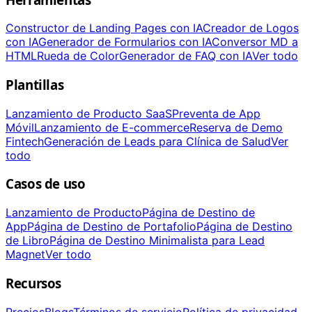
Constructor de Landing Pages con IA
Creador de Logos
con IA
Generador de Formularios con IA
Conversor MD a
HTML
Rueda de Color
Generador de FAQ con IA
Ver todo
Plantillas
Lanzamiento de Producto SaaS
Preventa de App
Móvil
Lanzamiento de E-commerce
Reserva de Demo
Fintech
Generación de Leads para Clínica de Salud
Ver
todo
Casos de uso
Lanzamiento de Producto
Página de Destino de
App
Página de Destino de Portafolio
Página de Destino
de Libro
Página de Destino Minimalista para Lead
Magnet
Ver todo
Recursos
Precios
Blogs
Términos de servicio
Política de privacidad