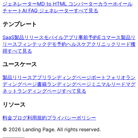
ジェネレーター
MD to HTML コンバーター
カラーホイール
チャート
AI FAQ ジェネレーター
すべて見る
テンプレート
SaaS製品リリース
モバイルアプリ事前予約
Eコマース製品リ
リース
フィンテックデモ予約
ヘルスケアクリニックリード獲
得
すべて見る
ユースケース
製品リリース
アプリランディングページ
ポートフォリオラン
ディングページ
書籍ランディングページ
ミニマルリードマグ
ネットランディングページ
すべて見る
リソース
料金
ブログ
利用規約
プライバシーポリシー
© 2026 Landing Page. All rights reserved.