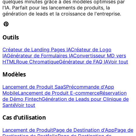
quelques minutes grâce à des modèles optimisés par
l'IA. Parfait pour les lancements de produits, la
génération de leads et la croissance de l'entreprise.
Outils
Créateur de Landing Pages IA
Créateur de Logo
IA
Générateur de Formulaires IA
Convertisseur MD vers
HTML
Roue Chromatique
Générateur de FAQ IA
Voir tout
Modèles
Lancement de Produit SaaS
Précommande d'App
Mobile
Lancement de Produit E-commerce
Réservation
de Démo Fintech
Génération de Leads pour Clinique de
Santé
Voir tout
Cas d'utilisation
Lancement de Produit
Page de Destination d'App
Page de