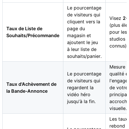
Le pourcentage
de visiteurs qui
Visez
2-
cliquent vers la
(plus éle
Taux de Liste de
page du
pour les
Souhaits/Précommande
magasin et
studios
ajoutent le jeu
connus).
à leur liste de
souhaits/panier.
Mesure l
Le pourcentage
qualité e
de visiteurs qui
l'engage
Taux d'Achèvement de
regardent la
de votre
la Bande-Annonce
vidéo héro
principal
jusqu'à la fin.
accroch
visuelle.
Les taux
rebond