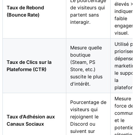
Le pourcentage
élevés >
Taux de Rebond
de visiteurs qui
indiquen
(Bounce Rate)
partent sans
faible
interagir.
engagem
visuel.
Utilisé p
Mesure quelle
prioriser
boutique
dépense
Taux de Clics sur la
(Steam, PS
marketin
Plateforme (CTR)
Store, etc.)
le suppo
suscite le plus
la
d'intérêt.
platefor
Mesure l
Pourcentage de
force de 
visiteurs qui
commun
Taux d'Adhésion aux
rejoignent le
et le
Canaux Sociaux
Discord ou
potentie
suivent sur
rétention