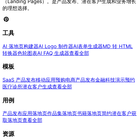
（Landing Pages）。是产品发布、潜在客户生成和业务增长
的理想选择。
工具
AI 落地页构建器
AI Logo 制作器
AI表单生成器
MD 转 HTML
转换器
色轮图表
AI FAQ 生成器
查看全部
模板
SaaS 产品发布
移动应用预购
电商产品发布
金融科技演示预约
医疗诊所潜在客户生成
查看全部
用例
产品发布
应用落地页
作品集落地页
书籍落地页
简约潜在客户获
取落地页
查看全部
资源