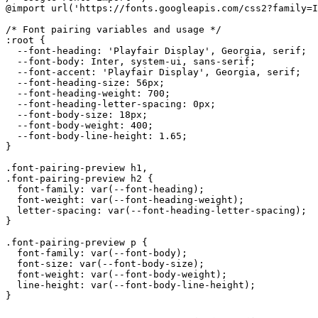
@import url('https://fonts.googleapis.com/css2?family=I
/* Font pairing variables and usage */

:root {

  --font-heading: 'Playfair Display', Georgia, serif;

  --font-body: Inter, system-ui, sans-serif;

  --font-accent: 'Playfair Display', Georgia, serif;

  --font-heading-size: 56px;

  --font-heading-weight: 700;

  --font-heading-letter-spacing: 0px;

  --font-body-size: 18px;

  --font-body-weight: 400;

  --font-body-line-height: 1.65;

}

.font-pairing-preview h1,

.font-pairing-preview h2 {

  font-family: var(--font-heading);

  font-weight: var(--font-heading-weight);

  letter-spacing: var(--font-heading-letter-spacing);

}

.font-pairing-preview p {

  font-family: var(--font-body);

  font-size: var(--font-body-size);

  font-weight: var(--font-body-weight);

  line-height: var(--font-body-line-height);

}