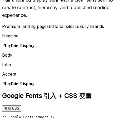
create contrast, hierarchy, and a polished reading
experience.
Premium landing pages
Editorial sites
Luxury brands
Heading
Playfair Display
Body
Inter
Accent
Playfair Display
Google Fonts 引入 + CSS 变量
复制 CSS
/* Google Fonts import */
