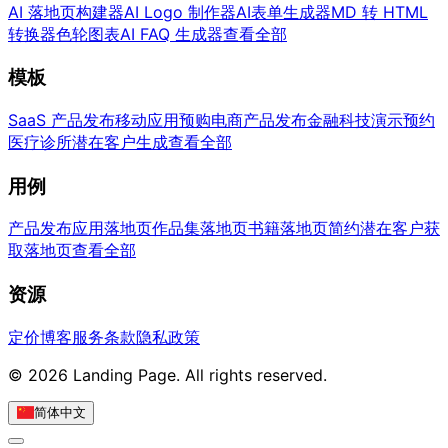
AI 落地页构建器
AI Logo 制作器
AI表单生成器
MD 转 HTML
转换器
色轮图表
AI FAQ 生成器
查看全部
模板
SaaS 产品发布
移动应用预购
电商产品发布
金融科技演示预约
医疗诊所潜在客户生成
查看全部
用例
产品发布
应用落地页
作品集落地页
书籍落地页
简约潜在客户获
取落地页
查看全部
资源
定价
博客
服务条款
隐私政策
© 2026 Landing Page. All rights reserved.
简体中文