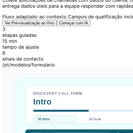
Colete solicitações de chamadas com dados do cliente, obj
entrega dados uteis para a equipe responder com rapidez
Fluxo adaptado ao contexto
Campos de qualificação incl
Ver Pré-visualização ao Vivo
Começar com IA
3
etapas guiadas
15 min
tempo de ajuste
6
sinais de contacto
/pt/modelos/formulario