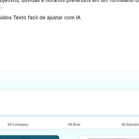
etivos, dúvidas e horários preferidos em um formulário onl
.
uidos
Texto facil de ajustar com IA