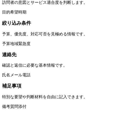
訪問者の意図とサービス適合度を判断します。
目的
希望
時期
絞り込み条件
予算、優先度、対応可否を見極める情報です。
予算
地域
緊急度
連絡先
確認と返信に必要な基本情報です。
氏名
メール
電話
補足事項
特別な要望や判断材料を自由に記入できます。
備考
質問
添付