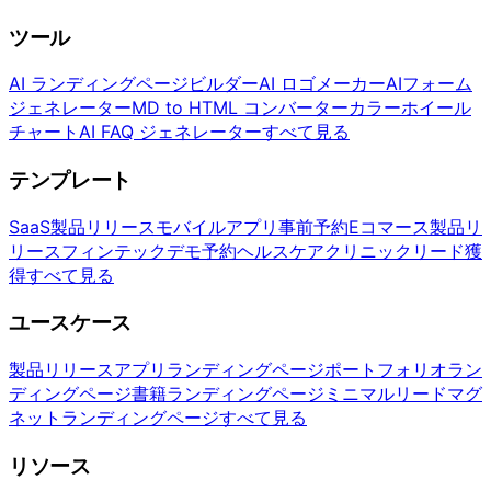
ツール
AI ランディングページビルダー
AI ロゴメーカー
AIフォーム
ジェネレーター
MD to HTML コンバーター
カラーホイール
チャート
AI FAQ ジェネレーター
すべて見る
テンプレート
SaaS製品リリース
モバイルアプリ事前予約
Eコマース製品リ
リース
フィンテックデモ予約
ヘルスケアクリニックリード獲
得
すべて見る
ユースケース
製品リリース
アプリランディングページ
ポートフォリオラン
ディングページ
書籍ランディングページ
ミニマルリードマグ
ネットランディングページ
すべて見る
リソース