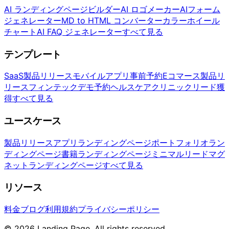
AI ランディングページビルダー
AI ロゴメーカー
AIフォーム
ジェネレーター
MD to HTML コンバーター
カラーホイール
チャート
AI FAQ ジェネレーター
すべて見る
テンプレート
SaaS製品リリース
モバイルアプリ事前予約
Eコマース製品リ
リース
フィンテックデモ予約
ヘルスケアクリニックリード獲
得
すべて見る
ユースケース
製品リリース
アプリランディングページ
ポートフォリオラン
ディングページ
書籍ランディングページ
ミニマルリードマグ
ネットランディングページ
すべて見る
リソース
料金
ブログ
利用規約
プライバシーポリシー
© 2026 Landing Page. All rights reserved.