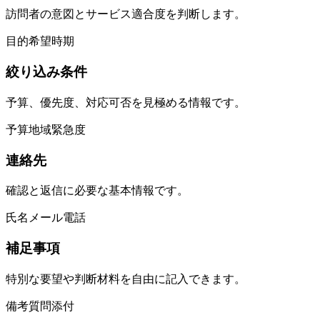
訪問者の意図とサービス適合度を判断します。
目的
希望
時期
絞り込み条件
予算、優先度、対応可否を見極める情報です。
予算
地域
緊急度
連絡先
確認と返信に必要な基本情報です。
氏名
メール
電話
補足事項
特別な要望や判断材料を自由に記入できます。
備考
質問
添付