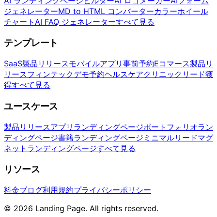
AI ランディングページビルダー
AI ロゴメーカー
AIフォーム
ジェネレーター
MD to HTML コンバーター
カラーホイール
チャート
AI FAQ ジェネレーター
すべて見る
テンプレート
SaaS製品リリース
モバイルアプリ事前予約
Eコマース製品リ
リース
フィンテックデモ予約
ヘルスケアクリニックリード獲
得
すべて見る
ユースケース
製品リリース
アプリランディングページ
ポートフォリオラン
ディングページ
書籍ランディングページ
ミニマルリードマグ
ネットランディングページ
すべて見る
リソース
料金
ブログ
利用規約
プライバシーポリシー
© 2026 Landing Page. All rights reserved.