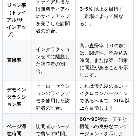
トライアルまた
ジョン率
は無料ティアへ
3-5%
以上を目指す
（トライ
のサインアップ
（市場によって異な
アル/サ
を完了した訪問
る）。
インアッ
者の割合。
プ）
高い直帰率（70%超）
インタラクショ
は、関連性、読み込み
ンせずに離脱し
直帰率
時間、または第一印象
た訪問者の割
に問題があることを示
合。
します。
ヒーローセクシ
これは優先度の高いマ
デモイン
ョンのライブデ
イクロコンバージョン
タラクシ
モを使用した訪
であるべきで、
30%以
ョン率
問者の割合。
上
を目指します。
60〜90秒
は、デモと
ページ滞
訪問者がページ
機能への良好なエンゲ
在時間
で費やす時間。
ージメントを示しま