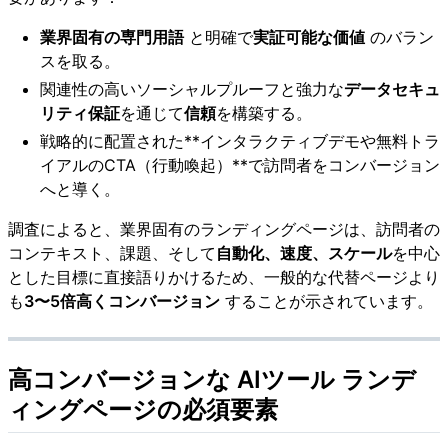
業界固有の専門用語
と明確で
実証可能な価値
のバラン
スを取る。
関連性の高いソーシャルプルーフと強力な
データセキュ
リティ保証
を通じて
信頼
を構築する。
戦略的に配置された**インタラクティブデモや無料トラ
イアルのCTA（行動喚起）**で訪問者をコンバージョン
へと導く。
調査によると、業界固有のランディングページは、訪問者の
コンテキスト、課題、そして
自動化、速度、スケール
を中心
とした目標に直接語りかけるため、一般的な代替ページより
も
3〜5倍高くコンバージョン
することが示されています。
高コンバージョンな AIツール ランデ
ィングページの必須要素