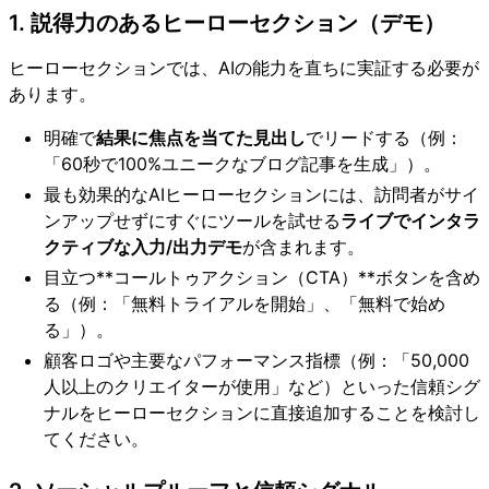
1. 説得力のあるヒーローセクション（デモ）
ヒーローセクションでは、AIの能力を直ちに実証する必要が
あります。
明確で
結果に焦点を当てた見出し
でリードする（例：
「60秒で100%ユニークなブログ記事を生成」）。
最も効果的なAIヒーローセクションには、訪問者がサイ
ンアップせずにすぐにツールを試せる
ライブでインタラ
クティブな入力/出力デモ
が含まれます。
目立つ**コールトゥアクション（CTA）**ボタンを含め
る（例：「無料トライアルを開始」、「無料で始め
る」）。
顧客ロゴや主要なパフォーマンス指標（例：「50,000
人以上のクリエイターが使用」など）といった信頼シグ
ナルをヒーローセクションに直接追加することを検討し
てください。