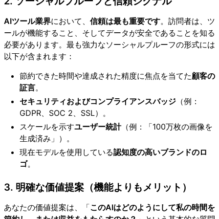
2. ソーシャルプルーフと信頼シグナル
AIツール業界
において、
信頼は最も重要です
。訪問者は、ツ
ールが機能すること、そしてデータが安全であることを知る
必要があります。最も強力なソーシャルプルーフの形式には
以下が含まれます：
節約できた時間や達成された精度に焦点を当てた
顧客の
証言
。
セキュリティおよびコンプライアンスバッジ
（例：
GDPR、SOC 2、SSL）。
スケールを示す
ユーザー統計
（例：「100万枚の画像を
生成済み」）。
現在モデルを使用している
認知度の高いブランドのロ
ゴ
。
3. 明確な価値提案（機能よりもメリット）
あなたの価値提案は、「
このAIはどのようにして私の時間を
節約し、または収益をもたらすのか？
」という基本的な質問