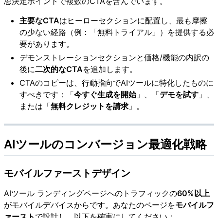
思決定ポイントで複数のCTAを含んでいます。
主要なCTA
はヒーローセクションに配置し、最も摩擦
の少ない経路（例：「無料トライアル」）を提供する必
要があります。
デモンストレーションセクションと価格/機能の内訳の
後に
二次的なCTA
を追加します。
CTAのコピーは、行動指向でAIツールに特化したものに
すべきです：「
今すぐ生成を開始
」、「
デモを試す
」、
または「
無料クレジットを請求
」。
AIツールのコンバージョン最適化戦略
モバイルファーストデザイン
AIツール ランディングページへのトラフィックの
60%以上
がモバイルデバイスからです。あなたのページを
モバイルフ
ァースト
で設計し、以下を確実にしてください：