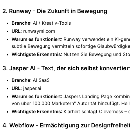
2. Runway - Die Zukunft in Bewegung
Branche
: AI / Kreativ-Tools
URL
: runwayml.com
Warum es funktioniert
: Runway verwendet ein KI-gener
subtile Bewegung vermitteln sofortige Glaubwürdigkeit. 
Wichtigste Erkenntnis
: Nutzen Sie Bewegung und Stor
3. Jasper AI - Text, der sich selbst konvertier
Branche
: AI SaaS
URL
: jasper.ai
Warum es funktioniert
: Jaspers Landing Page kombinie
von über 100.000 Marketern" Autorität hinzufügt. Hel
Wichtigste Erkenntnis
: Klarheit schlägt Cleverness – 
4. Webflow - Ermächtigung zur Designfreihei